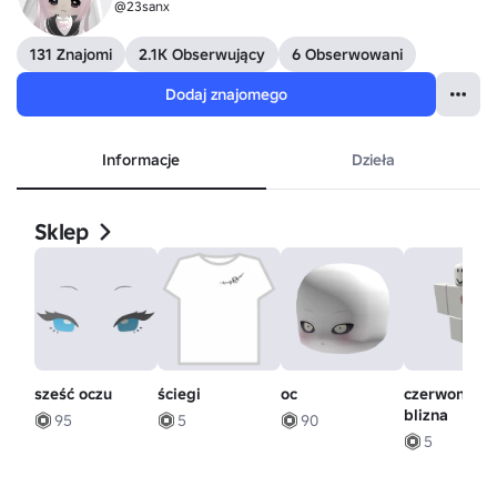
@23sanx
131 Znajomi
2.1K Obserwujący
6 Obserwowani
Dodaj znajomego
Informacje
Dzieła
Sklep
sześć oczu
ściegi
oc
czerwona
blizna
95
5
90
5