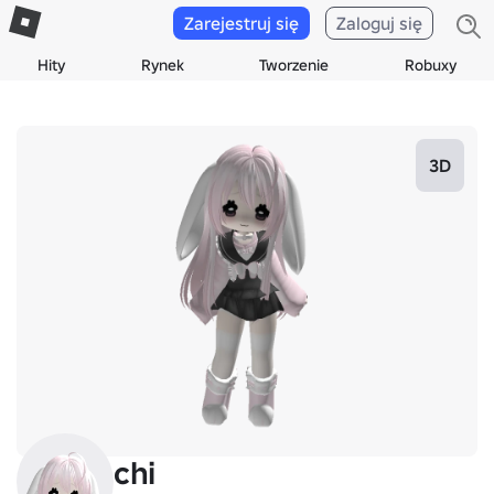
Zarejestruj się
Zaloguj się
Hity
Rynek
Tworzenie
Robuxy
3D
chi