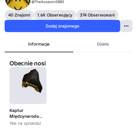
@TheAssassin5885
40 Znajomi
1.6K Obserwujący
374 Obserwowani
Dodaj znajomego
Informacje
Dzieła
Obecnie nosi
Kaptur
Międzynarodowego
Zakonu Mistrzów
Nie na sprzedaż
Budowy