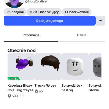
@BloxyColaThief
95 Znajomi
11.6K Obserwujący
1 Obserwowani
Dodaj znajomego
Informacje
Dzieła
Obecnie nosi
Kapelusz Bloxy
Trecky Włosy
Sprawdź to -
Sprawdź to 
Cola Brighteyes
nastrój
Głowa
65
500,000