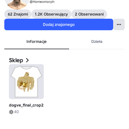
@Homeomorph
62 Znajomi
1.2K Obserwujący
2 Obserwowani
Dodaj znajomego
Informacje
Dzieła
Sklep
dogve_final_crop2
40