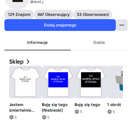
@doot_j
129 Znajomi
467 Obserwujący
53 Obserwowani
Dodaj znajomego
Informacje
Dzieła
Sklep
Jestem
Boję się tego
Boję się tego
1 obrót
śmiertelnie
(Niebieski)
5
5
przerażony tym
5
5
(BIAŁY)