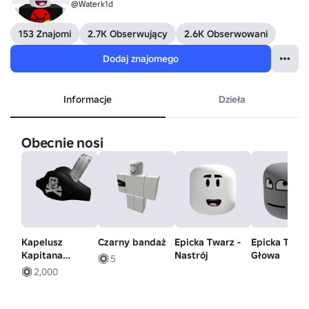
@Waterk1d
153 Znajomi
2.7K Obserwujący
2.6K Obserwowani
Dodaj znajomego
Informacje
Dzieła
Obecnie nosi
Kapelusz
Czarny bandaż
Epicka Twarz -
Epicka Twarz
Kapitana
Nastrój
Głowa
5
Piratów
2,000