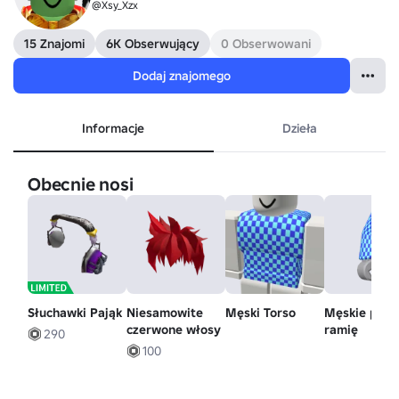
@Xsy_Xzx
15 Znajomi
6K Obserwujący
0 Obserwowani
Dodaj znajomego
Informacje
Dzieła
Obecnie nosi
Słuchawki Pająk
Niesamowite
Męski Torso
Męskie pra
czerwone włosy
ramię
290
100