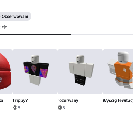
0 Obserwowani
acje
ka
Trippy?
rozerwany
Wyścig lewitac
5
5