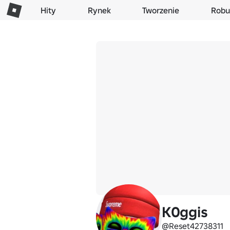
Hity
Rynek
Tworzenie
Robu
K0ggis
@Reset42738311