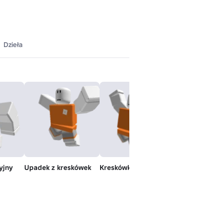
Dzieła
yjny
Upadek z kreskówek
Kreskówkowy skok
Realistyczny -
Nieaktywny