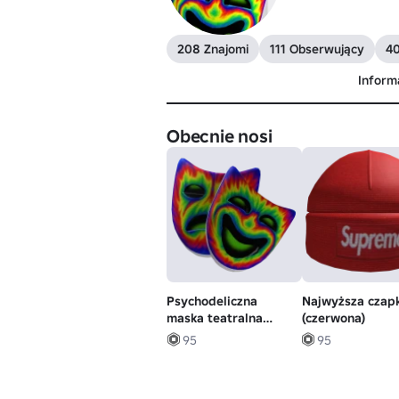
208 Znajomi
111 Obserwujący
4
Inform
Obecnie nosi
Psychodeliczna
Najwyższa czap
maska teatralna
(czerwona)
Jester
95
95