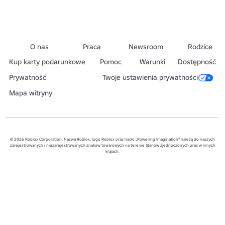
O nas
Praca
Newsroom
Rodzice
Kup karty podarunkowe
Pomoc
Warunki
Dostępność
Prywatność
Twoje ustawienia prywatności
Mapa witryny
© 2026 Roblox Corporation. Nazwa Roblox, logo Roblox oraz hasło „Powering Imagination” należą do naszych
zarejestrowanych i niezarejestrowanych znaków towarowych na terenie Stanów Zjednoczonych oraz w innych
krajach.