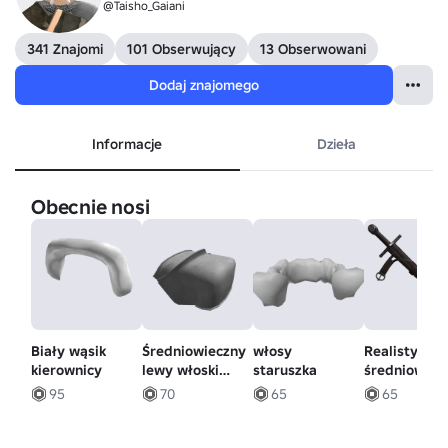
@Taisho_Gaiani
341 Znajomi
101 Obserwujący
13 Obserwowani
Dodaj znajomego
Informacje
Dzieła
Obecnie nosi
Biały wąsik
Średniowieczny
włosy
Realistyczn
kierownicy
lewy włoski
staruszka
średniowiec
pauldron
miecz w
95
70
65
65
powłoce (le
talia)