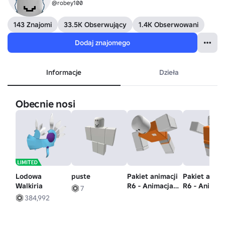
@robey100
143 Znajomi
33.5K Obserwujący
1.4K Obserwowani
Dodaj znajomego
Informacje
Dzieła
Obecnie nosi
Lodowa
puste
Pakiet animacji
Pakiet anima
Walkiria
R6 - Animacja
R6 - Animac
7
pływania
skoku
384,992