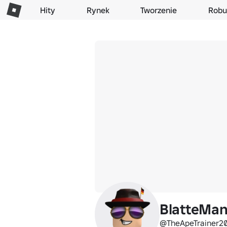
Hity
Rynek
Tworzenie
Robu
BlatteMa
@TheApeTrainer2