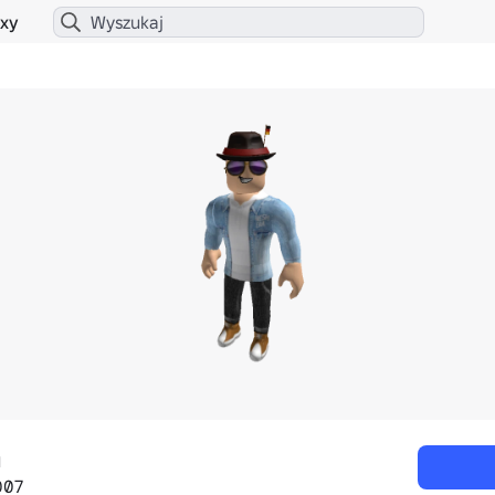
xy
n
007