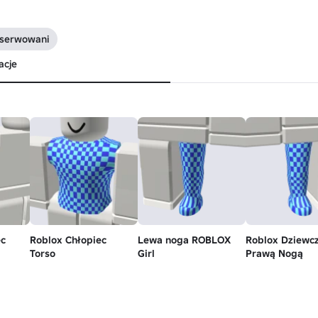
bserwowani
acje
c
Roblox Chłopiec
Lewa noga ROBLOX
Roblox Dziewc
Torso
Girl
Prawą Nogą