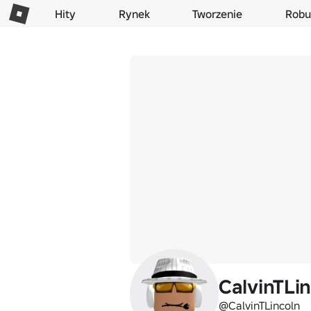
Hity
Rynek
Tworzenie
Robu
CalvinTLi
@CalvinTLincoln