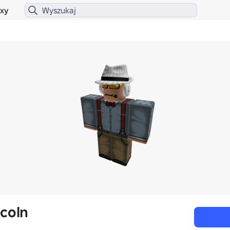
xy
ncoln