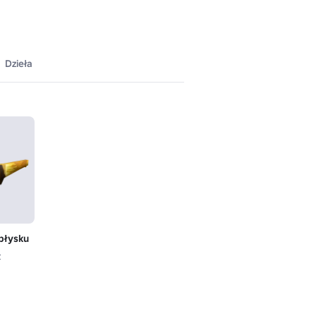
Dzieła
błysku
ż