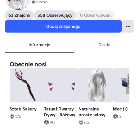
@nurokoi
63 Znajomi
558 Obserwujący
0 Obserwowani
Dodaj znajomego
Informacje
Dzieła
Obecnie nosi
Sztab Sakury
Tatuaż Twarzy
Naturalne
Moc (+)
Dywy - Różowy
proste włosy
175
5
(białe)
90
65