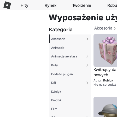
Hity
Rynek
Tworzenie
Robu
Wyposażenie uż
Akcesoria
Kategoria
Akcesoria
Animacje
Animacje awatara
Buty
Kwitnący da
Dodatki plug-in
nowych
początków
Autor:
Roblox
Dół
Nie na sprzedaż
Dźwięk
Emotki
Film