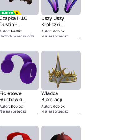
Czapka H.I.C
Uszy Uszy
Dustin -
Króliczki
Stranger Things:
Showdown
Autor:
Netflix
Autor:
Roblox
350
10K+
Opowieści z '85
Bez odsprzedawców
Nie na sprzedaż
Fioletowe
Władca
Słuchawki
Buxeracji
2,000
Zegarowe
Autor:
Roblox
Autor:
Roblox
40K+
1
Nie na sprzedaż
Nie na sprzedaż