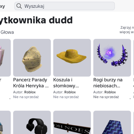
xy
ytkownika dudd
Zajrzyj n
Głowa
więcej w
r
Pancerz Parady
Koszula i
Rogi burzy na
Króla Henryka II
słomkowy
niebiosach
Francji -
kapelusz Van
sztormu
Autor:
Roblox
Autor:
Roblox
Autor:
Roblox
1
Kapelusz
Nie na sprzedaż
Gogha -
Nie na sprzedaż
Nie na sprzedaż
Kapelusz