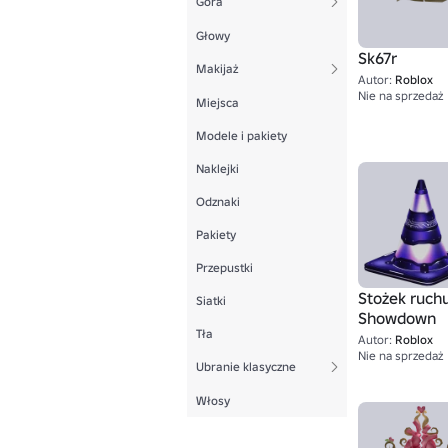
Góra
Głowy
Sk67r
Makijaż
Autor:
Roblox
Nie na sprzedaż
Miejsca
Modele i pakiety
Naklejki
Odznaki
Pakiety
Przepustki
Stożek ruch
Siatki
Showdown
Tła
Autor:
Roblox
Nie na sprzedaż
Ubranie klasyczne
Włosy