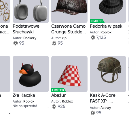
rona
Podstawowe
Czerwona Camo
Fedorka w paski
Słuchawki
Grunge Studded
oblox
Autor:
Roblox
7,125
Czapka
Autor:
Dockery
Autor:
xip
95
95
n
Zła Kaczka
Abażur
Kask A-Core
FAST-XP -
Autor:
Roblox
Autor:
Roblox
1,337
925
Nie na sprzedaż
Osłona kamery
Autor:
Λstray
9,001
95