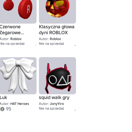
Czerwone
Klasyczna głowa
Zegarowe
dyni ROBLOX
Słuchawki
Autor:
Roblox
Autor:
Roblox
25K+
2,500
Nie na sprzedaż
Nie na sprzedaż
Łuk
squid walk gry
Autor:
HAT Heroes
Autor:
JonyYiro
95
1
Nie na sprzedaż