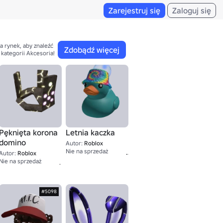
Zarejestruj się
Zaloguj się
a rynek, aby znaleźć 

Zdobądź więcej
 kategorii Akcesoria!
Pęknięta korona
Letnia kaczka
domino
Autor:
Roblox
1,337
Nie na sprzedaż
Autor:
Roblox
30K+
1
Nie na sprzedaż
#5098