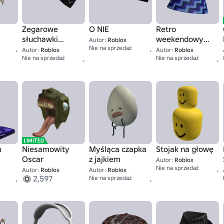
Zegarowe
O NIE
Retro
słuchawki
weekendowy
Autor:
Roblox
67
2,000
serdeczne
Nie na sprzedaż
abażur
Autor:
Roblox
Autor:
Roblox
20K+
Nie na sprzedaż
Nie na sprzedaż
u
Niesamowity
Myśląca czapka
Stojak na głowę
Oscar
z jajkiem
Autor:
Roblox
Nie na sprzedaż
Autor:
Roblox
Autor:
Roblox
100K+
2,597
1
Nie na sprzedaż