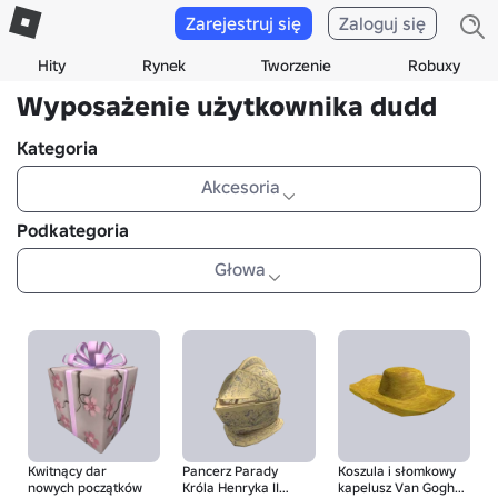
Zarejestruj się
Zaloguj się
Hity
Rynek
Tworzenie
Robuxy
Wyposażenie użytkownika dudd
Kategoria
Akcesoria
Podkategoria
Głowa
Kwitnący dar
Pancerz Parady
Koszula i słomkowy
nowych początków
Króla Henryka II
kapelusz Van Gogha