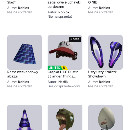
Sk67r
Zegarowe słuchawki
O NIE
serdeczne
Autor:
Roblox
Autor:
Roblox
Nie na sprzedaż
Autor:
Roblox
Nie na sprzedaż
67
Nie na sprzedaż
20K+
#5098
Retro weekendowy
Czapka H.I.C Dustin -
Uszy Uszy Króliczki
abażur
Stranger Things:
Showdown
Opowieści z '85
Autor:
Roblox
Autor:
Netflix
Autor:
Roblox
Nie na sprzedaż
Bez odsprzedawców
Nie na sprzedaż
350