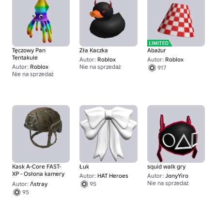
Tęczowy Pan
Zła Kaczka
Abażur
Tentakule
Autor:
Roblox
Autor:
Roblox
Autor:
Roblox
Nie na sprzedaż
917
1,337
Nie na sprzedaż
9,001
Kask A-Core FAST-
Łuk
squid walk gry
XP - Osłona kamery
Autor:
HAT Heroes
Autor:
JonyYiro
Nie na sprzedaż
Autor:
Λstray
95
1
95