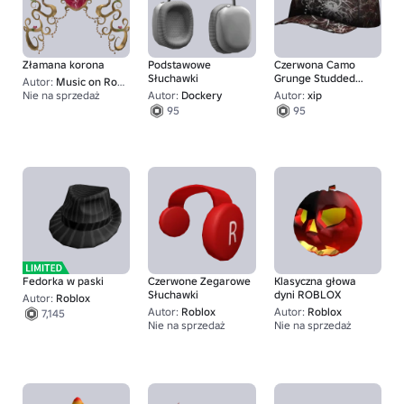
Złamana korona
Podstawowe
Czerwona Camo
Słuchawki
Grunge Studded
Autor:
Music on Roblox
Czapka
Nie na sprzedaż
Autor:
Dockery
Autor:
xip
95
95
Fedorka w paski
Czerwone Zegarowe
Klasyczna głowa
Słuchawki
dyni ROBLOX
Autor:
Roblox
Autor:
Roblox
Autor:
Roblox
7,145
Nie na sprzedaż
Nie na sprzedaż
25K+