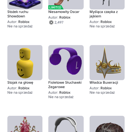
Stożek ruchu
Niesamowity Oscar
Myśląca czapka z
Showdown
jajkiem
Autor:
Roblox
Autor:
Roblox
Autor:
Roblox
2,497
Nie na sprzedaż
Nie na sprzedaż
100K+
1
Stojak na głowę
Fioletowe Słuchawki
Władca Buxeracji
Zegarowe
Autor:
Roblox
Autor:
Roblox
Nie na sprzedaż
Autor:
Roblox
Nie na sprzedaż
2,000
1
Nie na sprzedaż
40K+