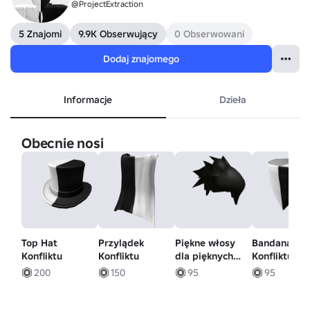
@ProjectExtraction
5 Znajomi
9.9K Obserwujący
0 Obserwowani
Dodaj znajomego
Informacje
Dzieła
Obecnie nosi
Top Hat
Przylądek
Piękne włosy
Bandana
Konfliktu
Konfliktu
dla pięknych
Konfliktu
ludzi
200
150
95
95