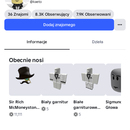
@kaeto
36 Znajomi
8.3K Obserwujący
7.9K Obserwowani
Dodaj znajomego
Informacje
Dzieła
Obecnie nosi
Sir Rich
Biały garnitur
Białe
Sigmund -
McMoneyston,
garniturowe
Głowa
5
III Przebranie
spodnie
11,111
5