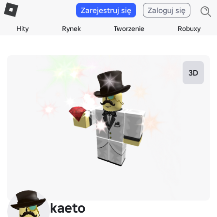
Zarejestruj się
Zaloguj się
Hity
Rynek
Tworzenie
Robuxy
3D
kaeto