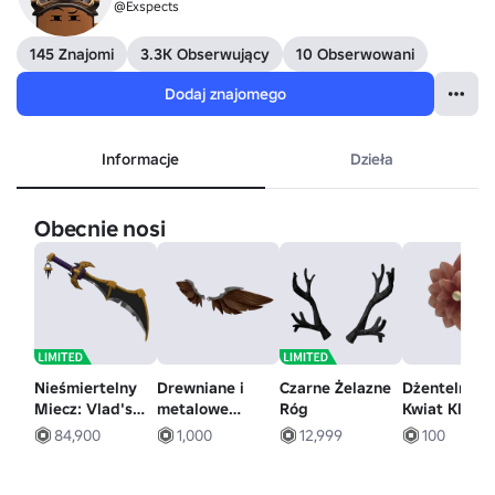
@Exspects
145 Znajomi
3.3K Obserwujący
10 Obserwowani
Dodaj znajomego
Informacje
Dzieła
Obecnie nosi
Nieśmiertelny
Drewniane i
Czarne Żelazne
Dżentelmeńs
Miecz: Vlad's
metalowe
Róg
Kwiat Klapy
Lament
Steampunkowe
84,900
1,000
12,999
100
Skrzydła