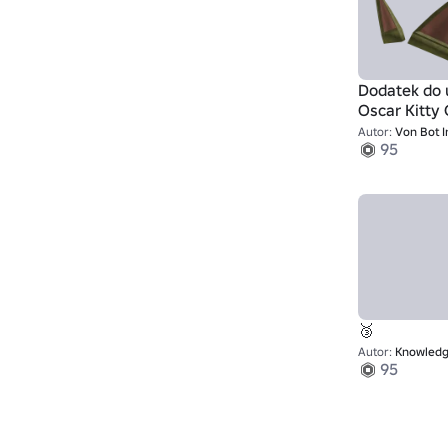
Dodatek do 
Oscar Kitty 
Autor:
Von Bot Indus
95
🥉
Autor:
Knowledge Revolutio
95