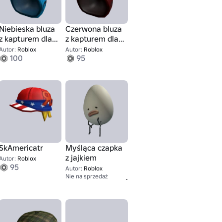
Niebieska bluza
Czerwona bluza
z kapturem dla
z kapturem dla
zwierząt
zwierząt
Autor:
Roblox
Autor:
Roblox
100
95
SkAmericatr
Myśląca czapka
z jajkiem
Autor:
Roblox
95
Autor:
Roblox
1
Nie na sprzedaż