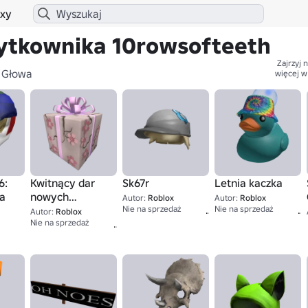
xy
ytkownika 10rowsofteeth
Zajrzyj n
Głowa
więcej w
6:
Kwitnący dar
Sk67r
Letnia kaczka
a
nowych
Autor:
Roblox
Autor:
Roblox
67
początków
Nie na sprzedaż
Nie na sprzedaż
Autor:
Roblox
1
Nie na sprzedaż