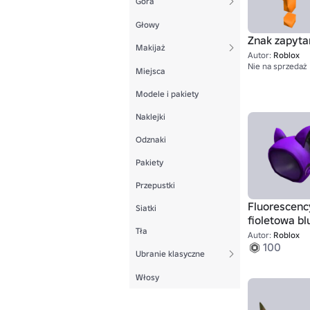
Góra
Głowy
Znak zapyta
Makijaż
Autor:
Roblox
Nie na sprzedaż
Miejsca
Modele i pakiety
Naklejki
Odznaki
Pakiety
Przepustki
Fluorescenc
Siatki
fioletowa bl
Tła
kapturem
Autor:
Roblox
100
Ubranie klasyczne
Włosy