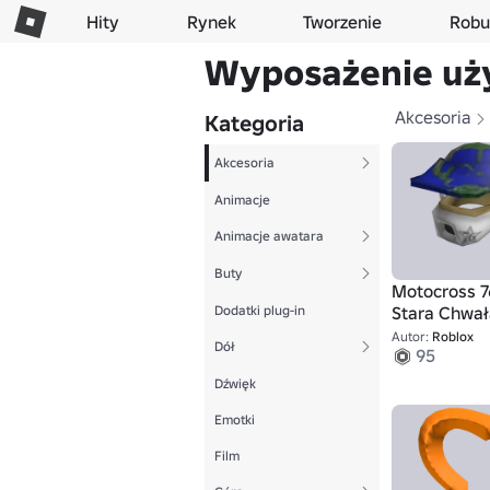
Hity
Rynek
Tworzenie
Robu
Wyposażenie uż
Akcesoria
Kategoria
Akcesoria
Animacje
Animacje awatara
Buty
Motocross 7
Dodatki plug-in
Stara Chwał
Autor:
Roblox
Dół
95
Dźwięk
Emotki
Film