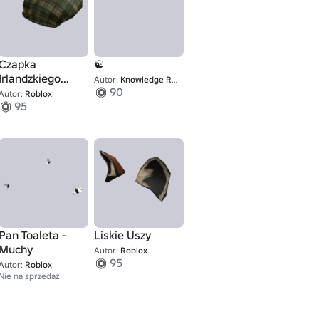
Czapka
☯
Irlandzkiego
Autor:
Knowledge Revolutionaries 11
90
Dżentelmena
Autor:
Roblox
95
Pan Toaleta -
Liskie Uszy
Muchy
Autor:
Roblox
95
Autor:
Roblox
Nie na sprzedaż