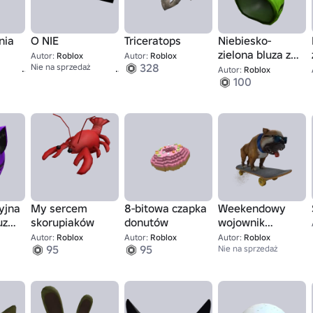
nia
O NIE
Triceratops
Niebiesko-
zielona bluza z
Autor:
Roblox
Autor:
Roblox
350
2,000
328
Nie na sprzedaż
kapturem
Autor:
Roblox
100
yjna
My sercem
8-bitowa czapka
Weekendowy
uza z
skorupiaków
donutów
wojownik
Bulldog
Autor:
Roblox
Autor:
Roblox
Autor:
Roblox
95
95
Nie na sprzedaż