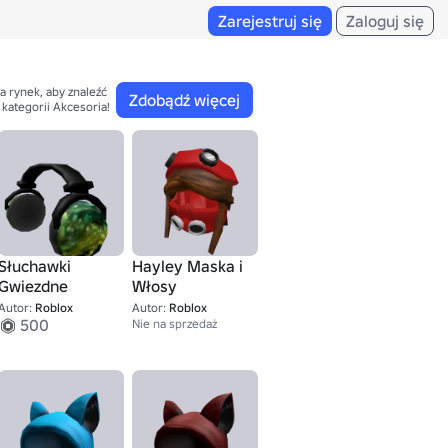
Zarejestruj się
Zaloguj się
a rynek, aby znaleźć 

Zdobądź więcej
 kategorii Akcesoria!
Słuchawki
Hayley Maska i
Gwiezdne
Włosy
1,337
Autor:
Roblox
Autor:
Roblox
500
Nie na sprzedaż