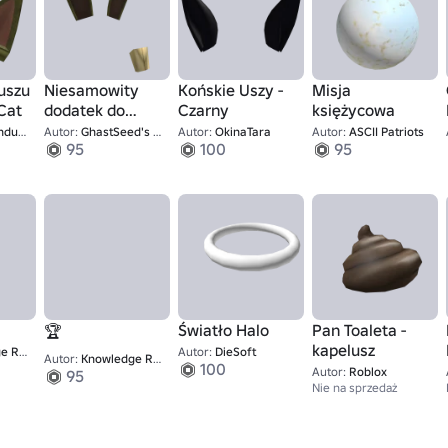
uszu
Niesamowity
Końskie Uszy -
Misja
Cat
dodatek do
Czarny
księżycowa
Królików Oscara
tries
Autor:
GhastSeed's UGC Shop
Autor:
OkinaTara
Autor:
ASCII Patriots
95
100
95
Światło Halo
Pan Toaleta -
🏆
kapelusz
naries 8
Autor:
DieSoft
Autor:
Knowledge Revolutionaries 4
100
Autor:
Roblox
95
Nie na sprzedaż