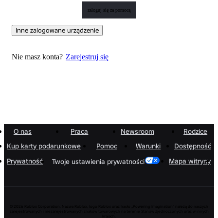
zaloguj się za pomocą
Inne zalogowane urządzenie
Nie masz konta?
Zarejestruj się
O nas
Praca
Newsroom
Rodzice
Kup karty podarunkowe
Pomoc
Warunki
Dostępność
Prywatność
Mapa witryny
Twoje ustawienia prywatności
© 2026 Roblox Corporation. Nazwa Roblox, logo Roblox oraz hasło „Powering Imagination” należą do naszych
zarejestrowanych i niezarejestrowanych znaków towarowych na terenie Stanów Zjednoczonych oraz w innych
krajach.