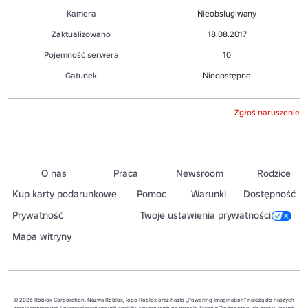
Kamera
Nieobsługiwany
Zaktualizowano
18.08.2017
Pojemność serwera
10
Gatunek
Niedostępne
Zgłoś naruszenie
O nas
Praca
Newsroom
Rodzice
Kup karty podarunkowe
Pomoc
Warunki
Dostępność
Prywatność
Twoje ustawienia prywatności
Mapa witryny
© 2026 Roblox Corporation. Nazwa Roblox, logo Roblox oraz hasło „Powering Imagination” należą do naszych
zarejestrowanych i niezarejestrowanych znaków towarowych na terenie Stanów Zjednoczonych oraz w innych