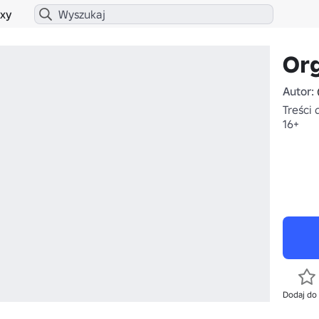
xy
Or
Autor:
Treści 
16+
Dodaj do