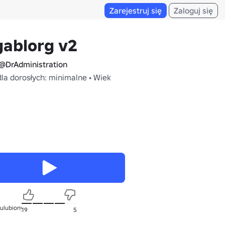
Zarejestruj się
Zaloguj się
gablorg v2
@DrAdministration
dla dorosłych: minimalne • Wiek
 ulubionych
19
5