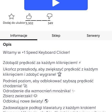
Dodaj do ulubionych
3,302
349
Informacje
Sklep
Serwery
Opis
Witamy w +1 Speed Keyboard Clicker!

Zdobądź prędkość za każdym kliknięciem! ⚡

Ukończ przeszkody, aby zwiększyć prędkość z każdym 
kliknięciem i zdobyć wygrane! 🏆

Podnieś poziom, aby odblokować szybszą prędkość 
chodzenia! 🚀

Odrodzenie dla wzmocnień mnożnika! ✨

Zbierz zwierzaki! 🐶

Odblokuj nowe światy! 🌎

Zadowalające podłogi klawiatury z każdym krokiem! 