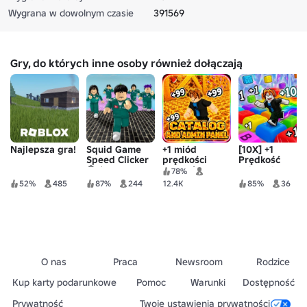
Wygrana w dowolnym czasie
391569
Gry, do których inne osoby również dołączają
Najlepsza gra!
Squid Game
+1 miód
[10X] +1
Speed Clicker
prędkości
Prędkość
🦑⚡
ASMR |
ucieczki ASMR
78%
Katalog
52%
485
87%
244
12.4K
85%
36
klawiatur
O nas
Praca
Newsroom
Rodzice
Kup karty podarunkowe
Pomoc
Warunki
Dostępność
Prywatność
Twoje ustawienia prywatności