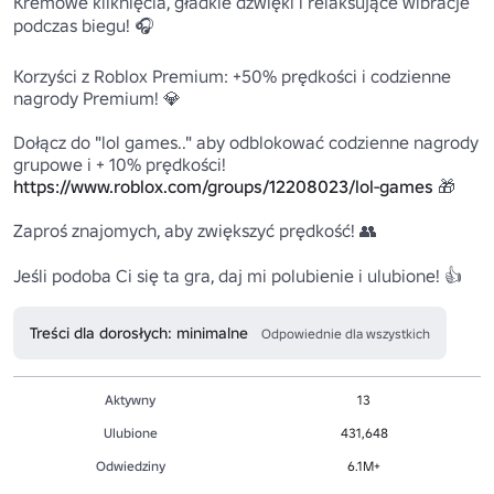
Kremowe kliknięcia, gładkie dźwięki i relaksujące wibracje 
podczas biegu! 🎧

Korzyści z Roblox Premium: +50% prędkości i codzienne 
nagrody Premium! 💎

Dołącz do "lol games.." aby odblokować codzienne nagrody 
grupowe i + 10% prędkości! 
https://www.roblox.com/groups/12208023/lol-games
 🎁

Zaproś znajomych, aby zwiększyć prędkość! 👥

Jeśli podoba Ci się ta gra, daj mi polubienie i ulubione! 👍
Treści dla dorosłych: minimalne
Odpowiednie dla wszystkich
Aktywny
13
Ulubione
431,648
Odwiedziny
6.1M+