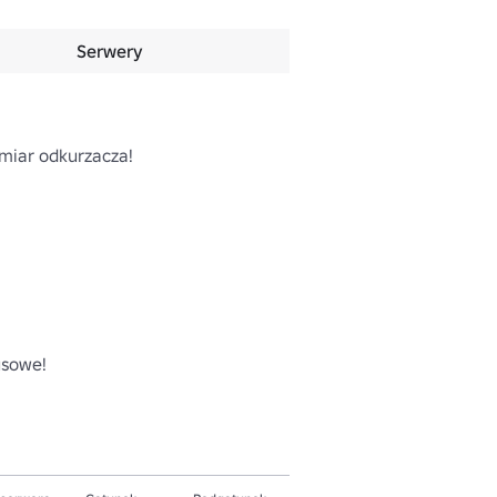
Serwery
miar odkurzacza!

usowe!