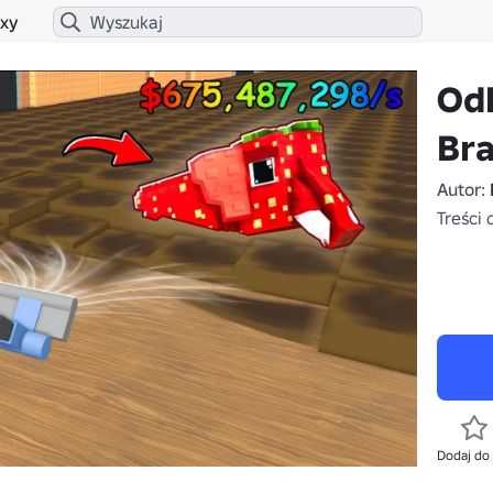
xy
Odk
Bra
Autor:
Treści 
Dodaj do