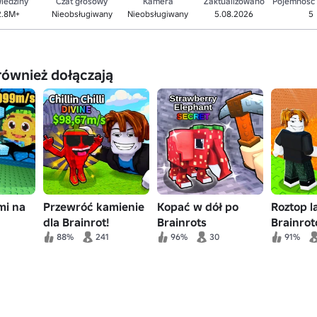
iedziny
Czat głosowy
Kamera
Zaktualizowano
Pojemność
2.8M+
Nieobsługiwany
Nieobsługiwany
5.08.2026
5
również dołączają
mi na
Przewróć kamienie
Kopać w dół po
Roztop l
dla Brainrot!
Brainrots
Brainro
88%
241
96%
30
91%