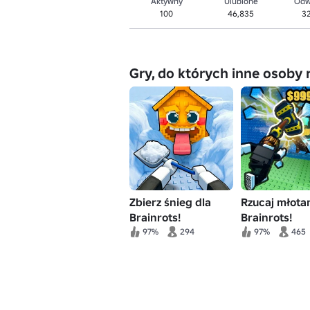
Aktywny
Ulubione
Odw
100
46,835
3
Gry, do których inne osoby 
Zbierz śnieg dla
Rzucaj młota
Brainrots!
Brainrots!
97%
294
97%
465