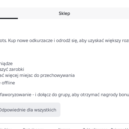
Sklep
rots. Kup nowe odkurzacze i odrodź się, aby uzyskać większy roz
niądze

zyć zarobki

ać więcej miejsc do przechowywania

offline

i faworyzowanie - i dołącz do grupy, aby otrzymać nagrody bon
Odpowiednie dla wszystkich