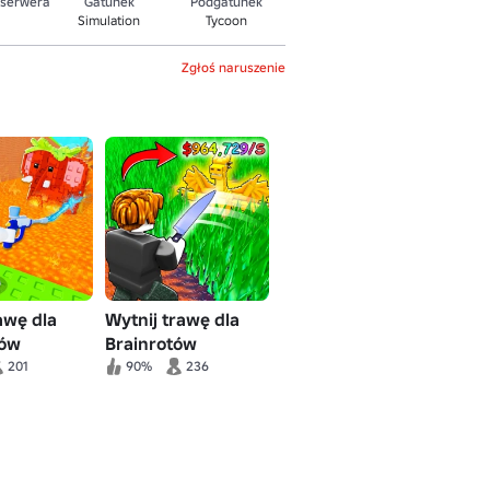
 serwera
Gatunek
Podgatunek
Simulation
Tycoon
Zgłoś naruszenie
awę dla
Wytnij trawę dla
tów
Brainrotów
201
90%
236