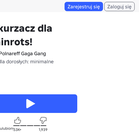
Zarejestruj się
Zaloguj się
urzacz dla
inrots!
Polnareff Gaga Gang
dla dorosłych: minimalne
 ulubionych
53K+
1,939