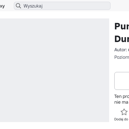
xy
Pun
Du
Autor:
Poziom 
Ten pro
nie ma
Dodaj do