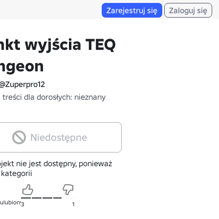
Zarejestruj się
Zaloguj się
kt wyjścia TEQ
ngeon
@Zuperpro12
treści dla dorosłych: nieznany
Niedostępne
jekt nie jest dostępny, ponieważ
 kategorii
 ulubionych
3
1