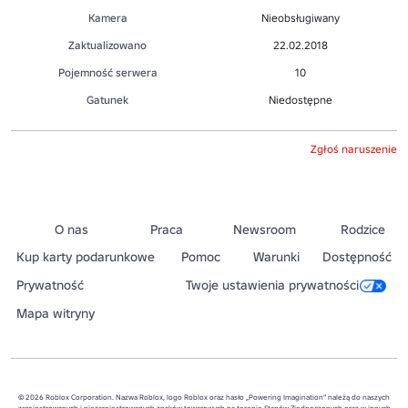
Kamera
Nieobsługiwany
Zaktualizowano
22.02.2018
Pojemność serwera
10
Gatunek
Niedostępne
Zgłoś naruszenie
O nas
Praca
Newsroom
Rodzice
Kup karty podarunkowe
Pomoc
Warunki
Dostępność
Prywatność
Twoje ustawienia prywatności
Mapa witryny
© 2026 Roblox Corporation. Nazwa Roblox, logo Roblox oraz hasło „Powering Imagination” należą do naszych
zarejestrowanych i niezarejestrowanych znaków towarowych na terenie Stanów Zjednoczonych oraz w innych