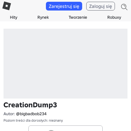
Zarejestruj się
Zaloguj się
Hity
Rynek
Tworzenie
Robuxy
CreationDump3
Autor:
@bigbadbob234
Poziom treści dla dorosłych: nieznany