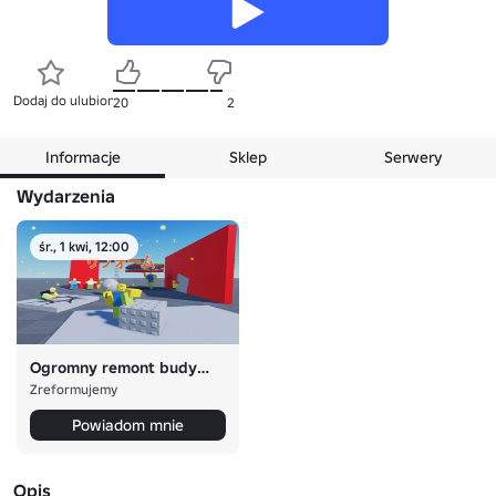
Dodaj do ulubionych
20
2
Informacje
Sklep
Serwery
Wydarzenia
śr., 1 kwi, 12:00
Ogromny remont budynku!!!
Zreformujemy
Powiadom mnie
Opis