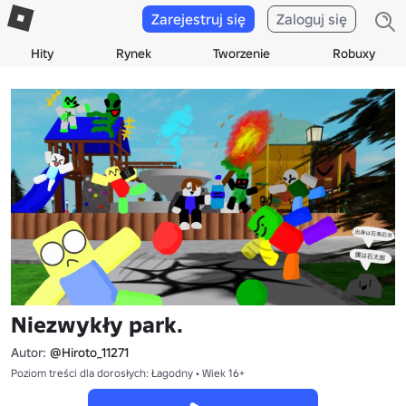
Zarejestruj się
Zaloguj się
Hity
Rynek
Tworzenie
Robuxy
Niezwykły park.
Autor:
@Hiroto_11271
Poziom treści dla dorosłych: Łagodny • Wiek 16+