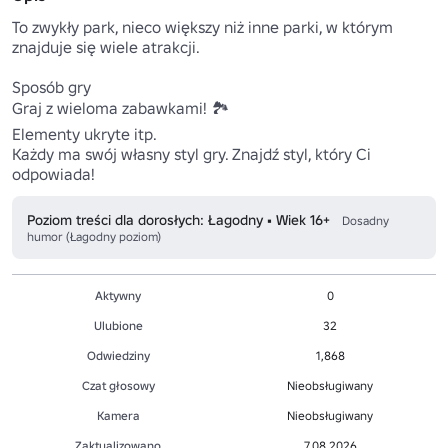
To zwykły park, nieco większy niż inne parki, w którym 
znajduje się wiele atrakcji.

Sposób gry

Graj z wieloma zabawkami! 🏞

Elementy ukryte itp.

Każdy ma swój własny styl gry. Znajdź styl, który Ci 
Poziom treści dla dorosłych: Łagodny • Wiek 16+
Dosadny
humor (Łagodny poziom)
Aktywny
0
Ulubione
32
Odwiedziny
1,868
Czat głosowy
Nieobsługiwany
Kamera
Nieobsługiwany
Zaktualizowano
7.08.2026