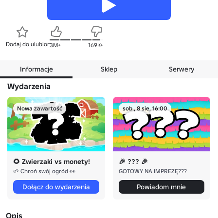
Dodaj do ulubionych
3M+
169K+
Informacje
Sklep
Serwery
Wydarzenia
Nowa zawartość
sob., 8 sie, 16:00
🌻 Zwierzaki vs monety!
🎉 ??? 🎉
🌱 Chroń swój ogród 👀
GOTOWY NA IMPREZĘ???
Dołącz do wydarzenia
Powiadom mnie
Opis