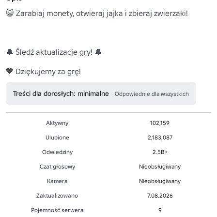
😺 Zarabiaj monety, otwieraj jajka i zbieraj zwierzaki!

🔔 Śledź aktualizacje gry! 🔔

🧡 Dziękujemy za grę!
Treści dla dorosłych: minimalne
Odpowiednie dla wszystkich
Aktywny
102,159
Ulubione
2,183,087
Odwiedziny
2.5B+
Czat głosowy
Nieobsługiwany
Kamera
Nieobsługiwany
Zaktualizowano
7.08.2026
Pojemność serwera
9