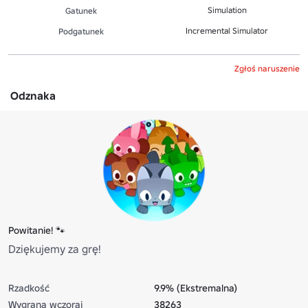
Simulation
Gatunek
Incremental Simulator
Podgatunek
Zgłoś naruszenie
Odznaka
Powitanie! 🐾
Dziękujemy za grę!
Rzadkość
9.9% (Ekstremalna)
Wygrana wczoraj
38263