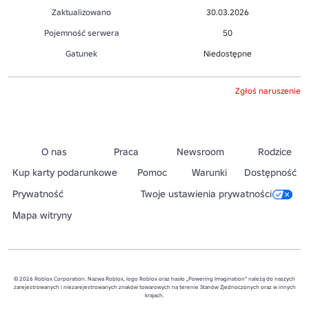
Zaktualizowano
30.03.2026
Pojemność serwera
50
Gatunek
Niedostępne
Zgłoś naruszenie
O nas
Praca
Newsroom
Rodzice
Kup karty podarunkowe
Pomoc
Warunki
Dostępność
Prywatność
Twoje ustawienia prywatności
Mapa witryny
© 2026 Roblox Corporation. Nazwa Roblox, logo Roblox oraz hasło „Powering Imagination” należą do naszych
zarejestrowanych i niezarejestrowanych znaków towarowych na terenie Stanów Zjednoczonych oraz w innych
krajach.