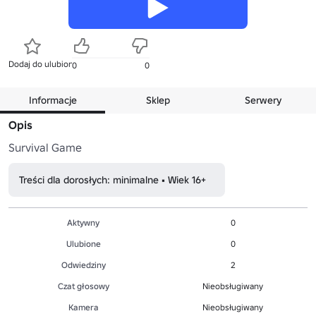
Dodaj do ulubionych
0
0
Informacje
Sklep
Serwery
Opis
Survival Game
Treści dla dorosłych: minimalne • Wiek 16+
Aktywny
0
Ulubione
0
Odwiedziny
2
Czat głosowy
Nieobsługiwany
Kamera
Nieobsługiwany