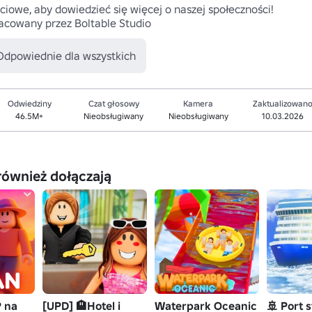
ciowe, aby dowiedzieć się więcej o naszej społeczności!

acowany przez Boltable Studio
Odpowiednie dla wszystkich
Odwiedziny
Czat głosowy
Kamera
Zaktualizowan
46.5M+
Nieobsługiwany
Nieobsługiwany
10.03.2026
również dołączają
P na
[UPD] 🏨Hotel i
Waterpark Oceanic
🚢 Port 