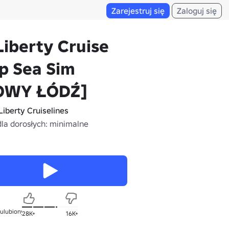
Zarejestruj się
Zaloguj się
Liberty Cruise
p Sea Sim
OWY ŁÓDŹ]
Liberty Cruiselines
dla dorosłych: minimalne
 ulubionych
28K+
16K+