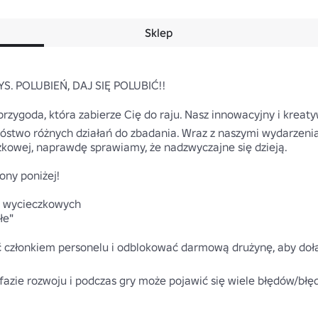
Sklep
. POLUBIEŃ, DAJ SIĘ POLUBIĆ!!

przygoda, która zabierze Cię do raju. Nasz innowacyjny i krea
óstwo różnych działań do zbadania. Wraz z naszymi wydarzeniam
czkowej, naprawdę sprawiamy, że nadzwyczajne się dzieją.

ny poniżej!

w wycieczkowych

e"

ć członkiem personelu i odblokować darmową drużynę, aby dołąc
w fazie rozwoju i podczas gry może pojawić się wiele błędów/bł