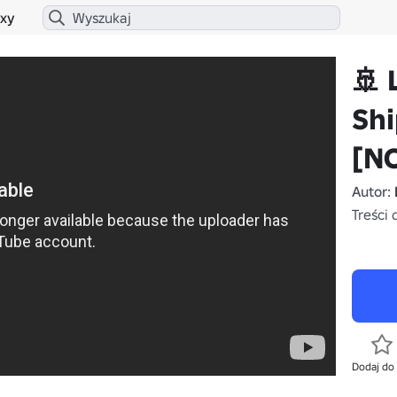
xy
🚢 
Shi
[N
Autor:
Treści 
Dodaj do