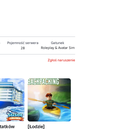
o
Pojemność serwera
Gatunek
Roleplay & Avatar Sim
28
Zgłoś naruszenie
statków
[Łodzie]