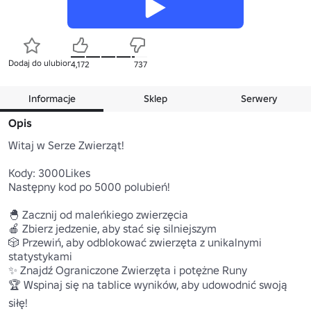
Dodaj do ulubionych
4,172
737
Informacje
Sklep
Serwery
Opis
Witaj w Serze Zwierząt!

Kody: 3000Likes

Następny kod po 5000 polubień!

🐣 Zacznij od maleńkiego zwierzęcia

🍎 Zbierz jedzenie, aby stać się silniejszym

🎲 Przewiń, aby odblokować zwierzęta z unikalnymi 
statystykami

✨ Znajdź Ograniczone Zwierzęta i potężne Runy

🏆 Wspinaj się na tablice wyników, aby udowodnić swoją 
siłę!
