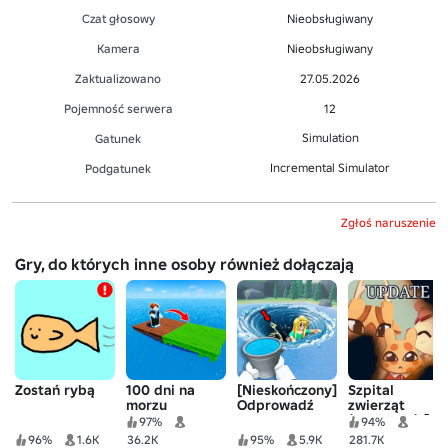
Czat głosowy
Nieobsługiwany
Kamera
Nieobsługiwany
Zaktualizowano
27.05.2026
Pojemność serwera
12
Simulation
Gatunek
Incremental Simulator
Podgatunek
Zgłoś naruszenie
Gry, do których inne osoby również dołączają
Zostań rybą
100 dni na
[Nieskończony]
Szpital
morzu
Odprowadź
zwierząt
jezioro
(Anomalia) 🧪
97%
94%
96%
1.6K
36.2K
95%
5.9K
281.7K