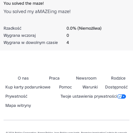
You solved the maze!
You solved my aMAZEing maze!
Rzadkość
0.0% (Niemożliwa)
Wygrana wczoraj
0
Wygrana w dowolnym czasie
4
O nas
Praca
Newsroom
Rodzice
Kup karty podarunkowe
Pomoc
Warunki
Dostępność
Prywatność
Twoje ustawienia prywatności
Mapa witryny
© 2026 Roblox Corporation. Nazwa Roblox, logo Roblox oraz hasło „Powering Imagination” należą do naszych