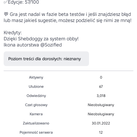
✅Edycje: 57/100

💬 Gra jest nadal w fazie beta testów i jeśli znajdziesz błąd 
lub masz jakieś sugestie, możesz podzielić się nimi ze mną!

Kredyty:

Dzięki Shebdoggy za system obby!

Poziom treści dla dorosłych: nieznany
Aktywny
0
Ulubione
67
Odwiedziny
3,018
Czat głosowy
Nieobsługiwany
Kamera
Nieobsługiwany
Zaktualizowano
30.01.2022
Pojemność serwera
12