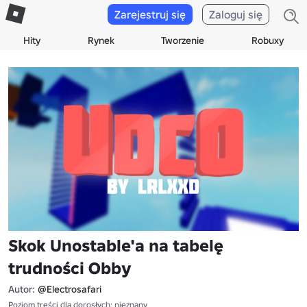
Zarejestruj się
Zaloguj się
Hity
Rynek
Tworzenie
Robuxy
Skok Unostable'a na tabelę
trudności Obby
Autor:
@Electrosafari
Poziom treści dla dorosłych: nieznany