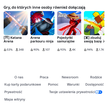
Gry, do których inne osoby również dołączają
[⛩️] Katana
Arena
Pojedyńki
[☠️] zbuduj
Arena
parkouru ninja
samurajów
swoją bazę ⚔️
53%
348
90%
107
93%
4K
94%
1.7K
O nas
Praca
Newsroom
Rodzice
Kup karty podarunkowe
Pomoc
Warunki
Dostępność
Prywatność
Twoje ustawienia prywatności
Mapa witryny