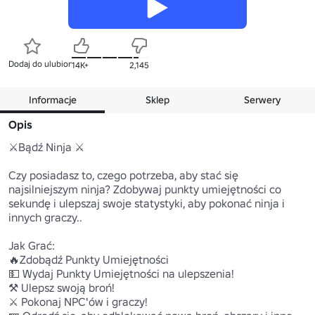
Dodaj do ulubionych
14K+
2,145
Informacje
Sklep
Serwery
Opis
⚔️Bądź Ninja ⚔️

Czy posiadasz to, czego potrzeba, aby stać się 
najsilniejszym ninja? Zdobywaj punkty umiejętności co 
sekundę i ulepszaj swoje statystyki, aby pokonać ninja i 
innych graczy..

Jak Grać:

🔥Zdobądź Punkty Umiejętności

💵 Wydaj Punkty Umiejętności na ulepszenia!

⚒️ Ulepsz swoją broń!

⚔️ Pokonaj NPC'ów i graczy!
