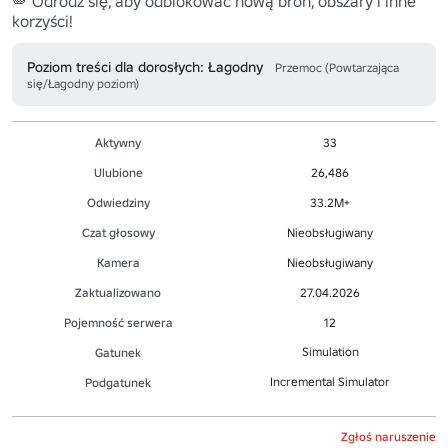
🪽 Odrodź się, aby odblokować nową broń, obszary i inne 
korzyści!
Poziom treści dla dorosłych: Łagodny
Przemoc (Powtarzająca
się/Łagodny poziom)
Aktywny
33
Ulubione
26,486
Odwiedziny
33.2M+
Czat głosowy
Nieobsługiwany
Kamera
Nieobsługiwany
Zaktualizowano
27.04.2026
Pojemność serwera
12
Simulation
Gatunek
Incremental Simulator
Podgatunek
Zgłoś naruszenie