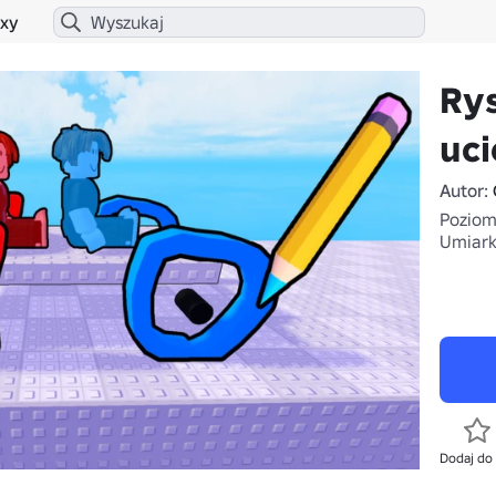
xy
Rys
uci
Autor:
Poziom 
Umiark
Dodaj do