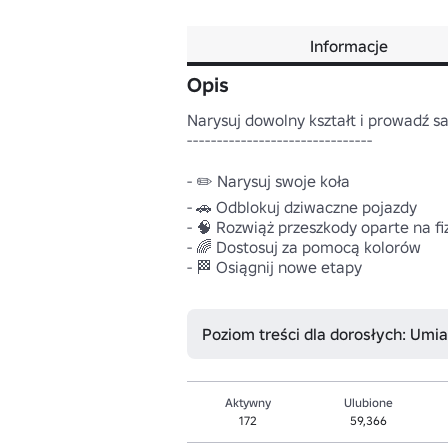
Informacje
Opis
Narysuj dowolny kształt i prowadź 
-------------------------------

- ✏️ Narysuj swoje koła 

- 🚗 Odblokuj dziwaczne pojazdy 

- 🧠 Rozwiąż przeszkody oparte na fiz
- 🌈 Dostosuj za pomocą kolorów

- 🏁 Osiągnij nowe etapy

Poziom treści dla dorosłych: Umi
Aktywny
Ulubione
172
59,366