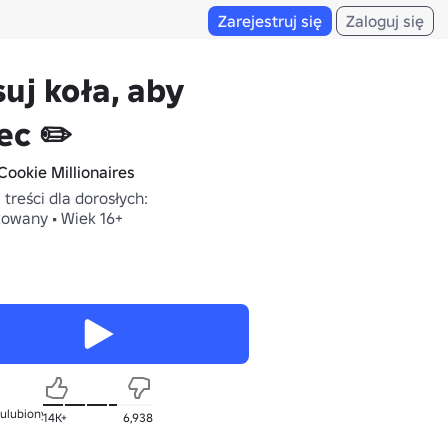
Zarejestruj się
Zaloguj się
uj koła, aby
ec ✏️
Cookie Millionaires
treści dla dorosłych:
owany • Wiek 16+
 ulubionych
14K+
6,938