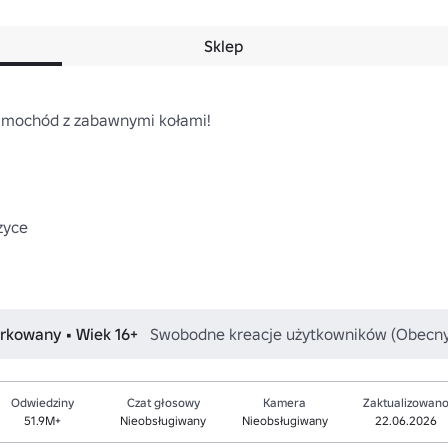
Sklep
samochód z zabawnymi kołami!

yce 

arkowany • Wiek 16+
Swobodne kreacje użytkowników (Obecny
Odwiedziny
Czat głosowy
Kamera
Zaktualizowan
51.9M+
Nieobsługiwany
Nieobsługiwany
22.06.2026