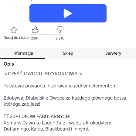
Dodaj do ulubionych
23K+
2,210
Informacje
Sklep
Serwery
Opis
⚔️CZĘŚĆ OWOCU PRZYROSTOWA ⚔️

Tekstowa przygoda inspirowana jednym elementem!

Zdobywaj Diabelskie Owoce za każdego głównego bossa, 
którego zabijesz!

🏴‍☠️20+ ŁUKÓW FABULARNYCH!

Romans Dawn to Laugh Tale - walcz z krokodylem, 
Doflamingo, Kaido, Blackbeard i innymi.
