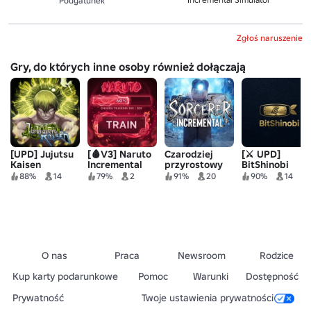
Podgatunek
Zgłoś naruszenie
Gry, do których inne osoby również dołączają
[UPD] Jujutsu
[🩸V3] Naruto
Czarodziej
[⚔️ UPD]
Kaisen
Incremental
przyrostowy
BitShinobi
Przyrostowy
88%
14
79%
2
91%
20
90%
14
O nas
Praca
Newsroom
Rodzice
Kup karty podarunkowe
Pomoc
Warunki
Dostępność
Prywatność
Twoje ustawienia prywatności