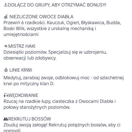
⚓DOŁĄCZ DO GRUPY, ABY OTRZYMAĆ BONUSY!

🍎 NIEZLICZONE OWOCE DIABŁA

Przewiń 6 rzadkości. Kauczuk, Ogień, Błyskawica, Budda, 
Boski Wilk, wszystkie z unikalną mechaniką i 
umiejętnościami

👊MISTRZ HAKI

Dziesiątki poziomów. Specjalizuj się w uzbrojeniu, 
obserwacji lub zdobywcy.

🩸 LINIE KRWI

Medytuj, zarabiaj zwoje, odblokowuj moc - od szlachetnej 
krwi po mityczny klan D.

🎣WĘDKOWANIE

Rzucaj na rzadkie łupy, ciasteczka z Owocami Diabła i 
połowy starożytnych poziomów.

👥REKRUTUJ BOSSÓW

Zbuduj swoją załogę! Rekrutuj potężnych bossów, aby ci 
pomogli
