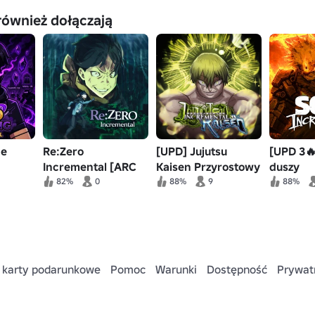
również dołączają
ne
Re:Zero
[UPD] Jujutsu
[UPD 3🔥
Incremental [ARC
Kaisen Przyrostowy
duszy
6]
82%
0
88%
9
88%
 karty podarunkowe
Pomoc
Warunki
Dostępność
Prywat