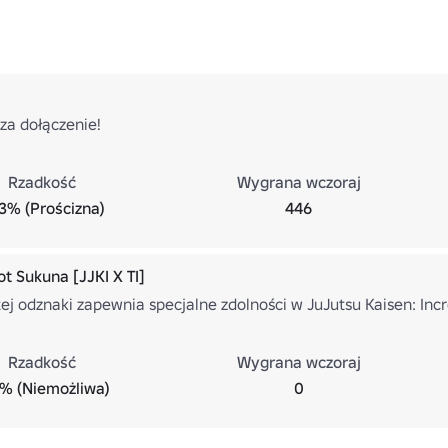
za dołączenie!
Rzadkość
Wygrana wczoraj
.3% (Prościzna)
446
t Sukuna [JJKI X TI]
tej odznaki zapewnia specjalne zdolności w JuJutsu Kaisen: In
Rzadkość
Wygrana wczoraj
% (Niemożliwa)
0