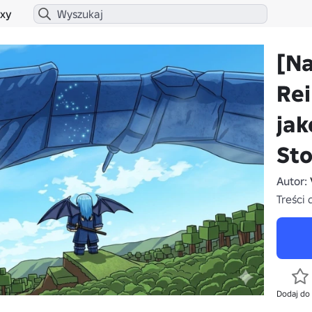
xy
[N
Re
jak
St
Autor:
Treści 
Dodaj do