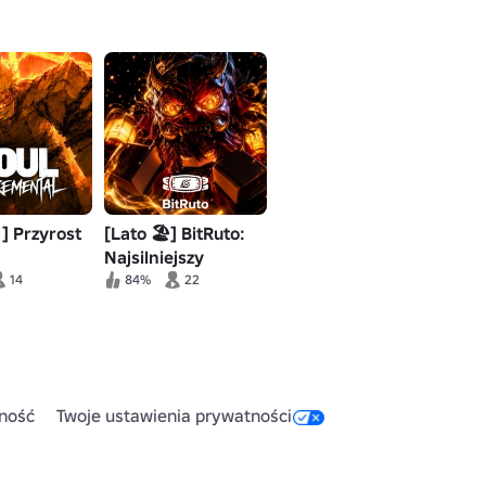
] Przyrost
[Lato 🏖️] BitRuto:
Najsilniejszy
14
84%
22
ność
Twoje ustawienia prywatności