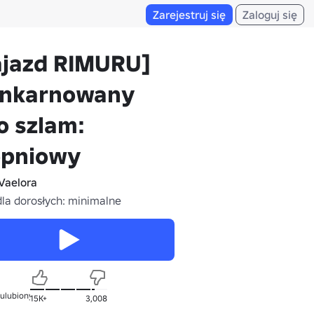
Zarejestruj się
Zaloguj się
ajazd RIMURU]
inkarnowany
o szlam:
opniowy
Vaelora
dla dorosłych: minimalne
 ulubionych
15K+
3,008