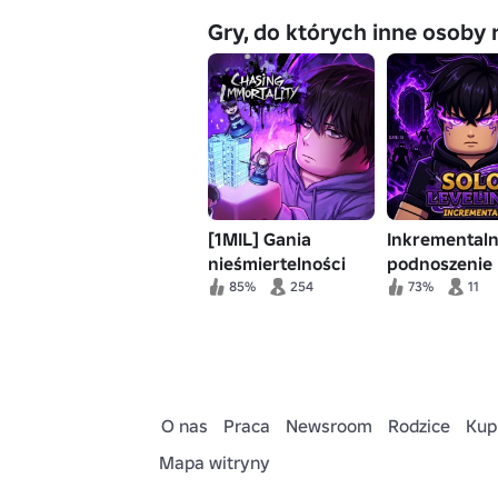
Gry, do których inne osoby 
[1MIL] Gania
Inkremental
nieśmiertelności
podnoszenie
poziomu solo
85%
254
73%
11
O nas
Praca
Newsroom
Rodzice
Kup
Mapa witryny