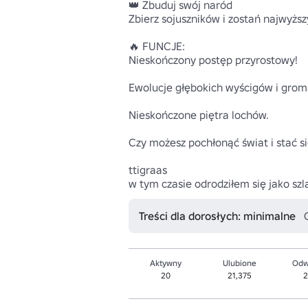
👑 Zbuduj swój naród 

Zbierz sojuszników i zostań najwyższ
🔥 FUNCJE:

Nieskończony postęp przyrostowy!

Ewolucje głębokich wyścigów i groma
Nieskończone piętra lochów.

Czy możesz pochłonąć świat i stać s
ttigraas

w tym czasie odrodziłem się jako sz
Treści dla dorosłych: minimalne
Aktywny
Ulubione
Odw
20
21,375
2