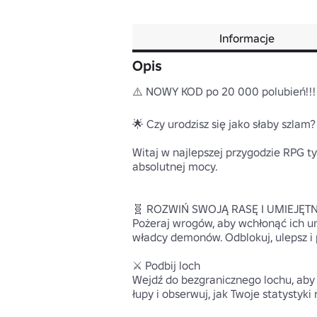
Informacje
Opis
⚠️ NOWY KOD po 20 000 polubień!!!

🌟 Czy urodzisz się jako słaby szlam? 
Witaj w najlepszej przygodzie RPG ty
absolutnej mocy.

🧬 ROZWIŃ SWOJĄ RASĘ I UMIEJĘTN
Pożeraj wrogów, aby wchłonąć ich um
władcy demonów. Odblokuj, ulepsz i p
⚔️ Podbij loch 

Wejdź do bezgranicznego lochu, aby
łupy i obserwuj, jak Twoje statystyki