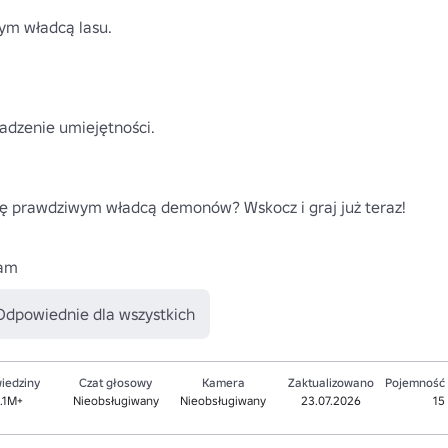
ym władcą lasu.

dzenie umiejętności.

ię prawdziwym władcą demonów? Wskocz i graj już teraz! 

lam
Odpowiednie dla wszystkich
iedziny
Czat głosowy
Kamera
Zaktualizowano
Pojemność
.1M+
Nieobsługiwany
Nieobsługiwany
23.07.2026
15