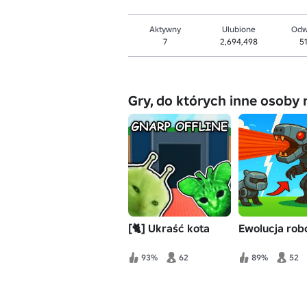
Aktywny
Ulubione
Odw
7
2,694,498
5
Gry, do których inne osoby 
[🐈] Ukraść kota
Ewolucja rob
93%
62
89%
52