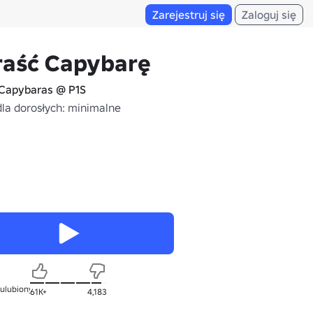
Zarejestruj się
Zaloguj się
raść Capybarę
Capybaras @ P1S
dla dorosłych: minimalne
 ulubionych
61K+
4,183