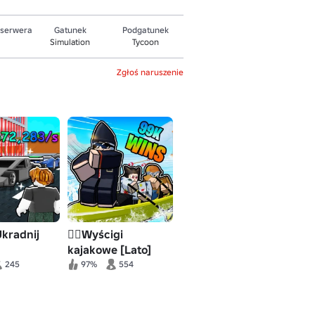
 serwera
Gatunek
Podgatunek
Simulation
Tycoon
Zgłoś naruszenie
Ukradnij
🚣‍♂️Wyścigi
kajakowe [Lato]
245
97%
554