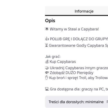
Informacje
Opis
🌟 Witamy w Steal a Capybara!

👍 POLUB GRĘ I DOŁĄCZ DO GRUPY!!
⏳ Gwarantowane Godly Capybara Sp
Jak grać:

💰 Kup Capybaras

🤝 Ukradnij Capybaras innym graczo
💸 Zdobądź DUŻO Pieniędzy

✋ Kup broń i sprzęt Troll, aby Trollow
💻 Gra dostępna dla: graczy na PC, 
Treści dla dorosłych: minimalne