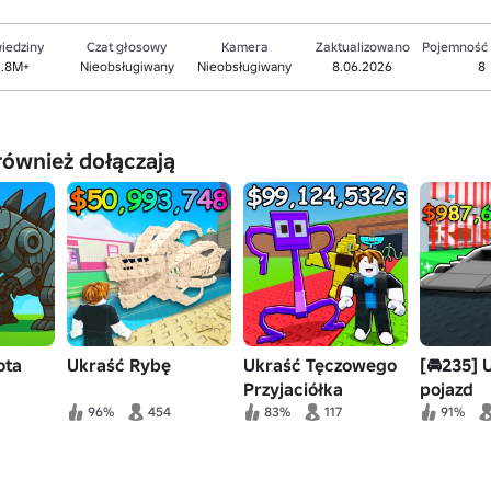
iedziny
Czat głosowy
Kamera
Zaktualizowano
Pojemność
1.8M+
Nieobsługiwany
Nieobsługiwany
8.06.2026
8
również dołączają
ota
Ukraść Rybę
Ukraść Tęczowego
[🚘235] 
Przyjaciółka
pojazd
96%
454
83%
117
91%