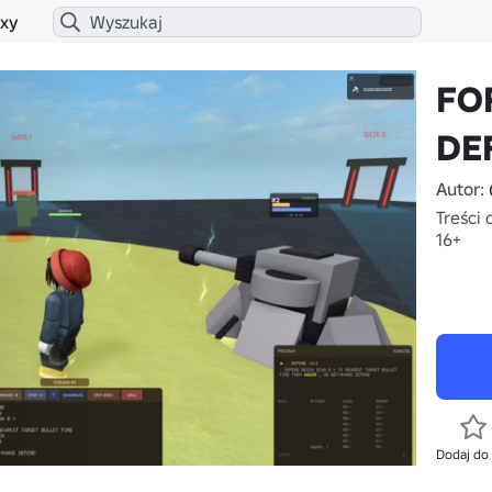
xy
FO
DE
Autor:
Treści 
16+
Dodaj do