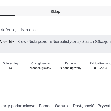
Sklep
efense; it is intense!
 Wiek 16+
Krew (Niski poziom/Nierealistyczna), Strach (Okazj
Odwiedziny
Czat głosowy
Kamera
Zaktualizowan
13
Nieobsługiwany
Nieobsługiwany
8.12.2025
 karty podarunkowe
Pomoc
Warunki
Dostępność
Prywat