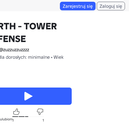
Zarejestruj się
Zaloguj się
RTH - TOWER
FENSE
@zuzzuzzuzzzz
dla dorosłych: minimalne • Wiek
 ulubionych
1
1