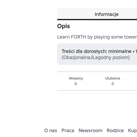
Informacje
Opis
Learn FORTH by playing some tower d
Treści dla dorosłych: minimalne •
(Okazjonalna/Łagodny poziom)
Aktywny
Ulubione
0
0
O nas
Praca
Newsroom
Rodzice
Kup