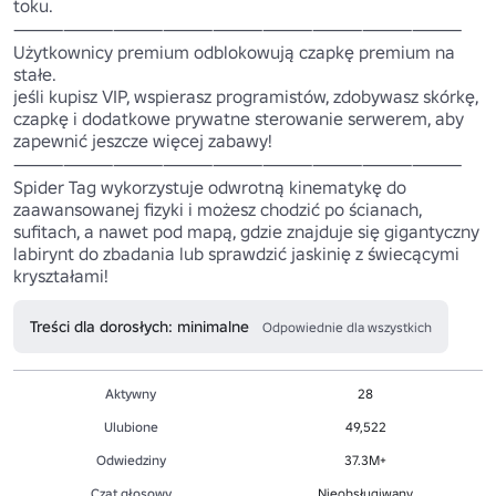
toku.

⸻⸻⸻⸻⸻⸻⸻⸻⸻

Użytkownicy premium odblokowują czapkę premium na 
stałe.

jeśli kupisz VIP, wspierasz programistów, zdobywasz skórkę, 
czapkę i dodatkowe prywatne sterowanie serwerem, aby 
zapewnić jeszcze więcej zabawy!

⸻⸻⸻⸻⸻⸻⸻⸻⸻

Spider Tag wykorzystuje odwrotną kinematykę do 
zaawansowanej fizyki i możesz chodzić po ścianach, 
sufitach, a nawet pod mapą, gdzie znajduje się gigantyczny 
labirynt do zbadania lub sprawdzić jaskinię z świecącymi 
kryształami!
Treści dla dorosłych: minimalne
Odpowiednie dla wszystkich
Aktywny
28
Ulubione
49,522
Odwiedziny
37.3M+
Czat głosowy
Nieobsługiwany