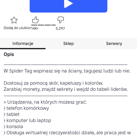
Dodaj do ulubionych
14K+
5,297
Informacje
Sklep
Serwery
Opis
⸻⸻⸻⸻⸻⸻⸻⸻⸻

W Spider Tag wspinasz się na ściany, tagujesz ludzi lub nie.

Dostosuj za pomocą skór, kapeluszy i kolorów.

Zarabiaj monety, znajdź sekrety i wejdź do tabeli liderów.

⸻⸻⸻⸻⸻⸻⸻⸻⸻

᚛ Urządzenia, na których możesz grać:

⦒ telefon komórkowy

⦒ tablet

⦒ komputer lub laptop

⦒ konsola

⦒ Obsługa wirtualnej rzeczywistości działa, ale praca jest w 