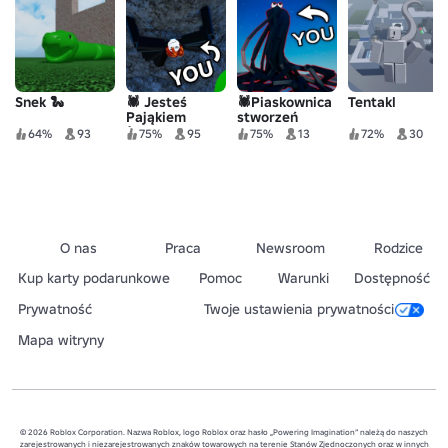
Snek 🐍
🕷️ Jesteś
🕷️Piaskownica
Tentakl
Pająkiem
stworzeń
(testowe
64%
93
75%
95
75%
13
72%
30
miejsce
zabaw)
O nas
Praca
Newsroom
Rodzice
Kup karty podarunkowe
Pomoc
Warunki
Dostępność
Prywatność
Twoje ustawienia prywatności
Mapa witryny
© 2026 Roblox Corporation. Nazwa Roblox, logo Roblox oraz hasło „Powering Imagination” należą do naszych
zarejestrowanych i niezarejestrowanych znaków towarowych na terenie Stanów Zjednoczonych oraz w innych