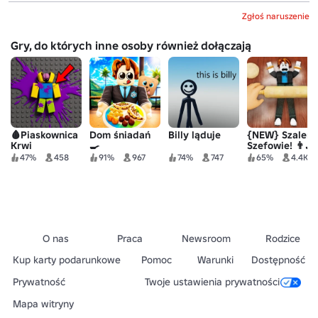
Zgłoś naruszenie
Gry, do których inne osoby również dołączają
🩸Piaskownica
Dom śniadań
Billy ląduje
{NEW} Szaleni
Krwi
🍳
Szefowie! 👨‍🍳
47%
458
91%
967
74%
747
65%
4.4K
O nas
Praca
Newsroom
Rodzice
Kup karty podarunkowe
Pomoc
Warunki
Dostępność
Prywatność
Twoje ustawienia prywatności
Mapa witryny