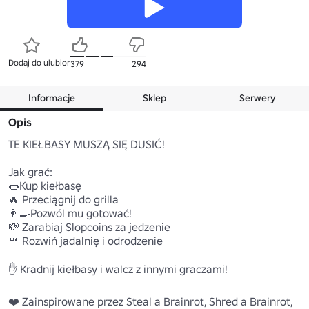
Dodaj do ulubionych
379
294
Informacje
Sklep
Serwery
Opis
TE KIEŁBASY MUSZĄ SIĘ DUSIĆ!

Jak grać:

🌭Kup kiełbasę

🔥 Przeciągnij do grilla

👨‍🍳Pozwól mu gotować!

💸 Zarabiaj Slopcoins za jedzenie

🍴 Rozwiń jadalnię i odrodzenie

✋ Kradnij kiełbasy i walcz z innymi graczami!

❤️ Zainspirowane przez Steal a Brainrot, Shred a Brainrot, 