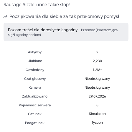
Sausage Sizzle i inne takie slop!

🙏 Podziękowania dla siebie za tak przełomowy pomysł
Poziom treści dla dorosłych: Łagodny
Przemoc (Powtarzająca
się/Łagodny poziom)
Aktywny
2
Ulubione
2,230
Odwiedziny
1.2M+
Czat głosowy
Nieobsługiwany
Kamera
Nieobsługiwany
Zaktualizowano
29.07.2026
Pojemność serwera
8
Simulation
Gatunek
Tycoon
Podgatunek