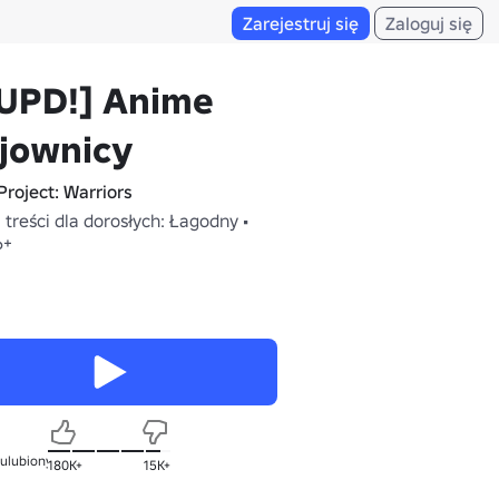
Zarejestruj się
Zaloguj się
UPD!] Anime
jownicy
Project: Warriors
treści dla dorosłych: Łagodny •
6+
 ulubionych
180K+
15K+