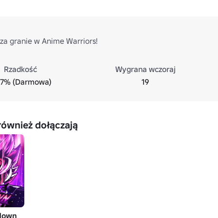
za granie w Anime Warriors!
Rzadkość
Wygrana wczoraj
.7% (Darmowa)
19
również dołączają
down