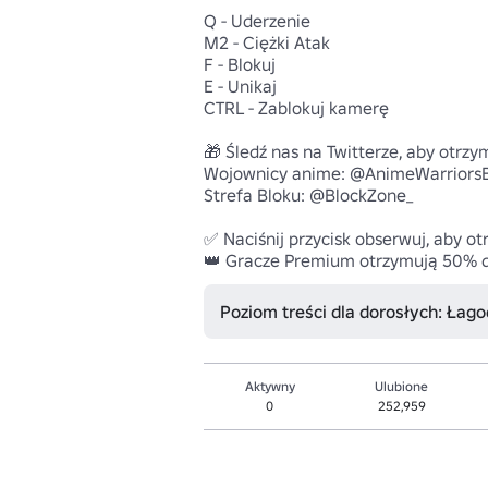
Q - Uderzenie

M2 - Ciężki Atak

F - Blokuj

E - Unikaj

CTRL - Zablokuj kamerę

🎁 Śledź nas na Twitterze, aby otrzym
Wojownicy anime: @AnimeWarriorsB
Strefa Bloku: @BlockZone_

✅ Naciśnij przycisk obserwuj, aby o
👑 Gracze Premium otrzymują 50% 
Poziom treści dla dorosłych: Łago
Aktywny
Ulubione
0
252,959