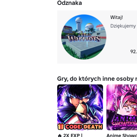
Odznaka
Witaj!
Dziękujemy 
92
Gry, do których inne osoby 
🔥 2X EXP |
Anime Show