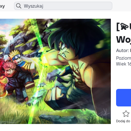
xy
[
Wo
Autor:
Poziom 
Wiek 1
Dodaj do