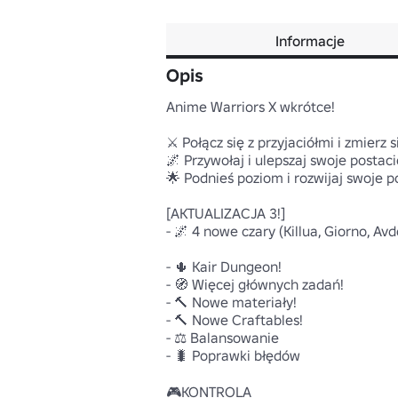
Informacje
Opis
Anime Warriors X wkrótce!

⚔️ Połącz się z przyjaciółmi i zmierz
🌌 Przywołaj i ulepszaj swoje postac
🌟 Podnieś poziom i rozwijaj swoje p
[AKTUALIZACJA 3!]

- 🌌 4 nowe czary (Killua, Giorno, Avd
- 🌵 Kair Dungeon!

- 🧭 Więcej głównych zadań!

- 🔨 Nowe materiały!

- 🔨 Nowe Craftables!

- ⚖️ Balansowanie

- 🐛 Poprawki błędów

🎮KONTROLA
