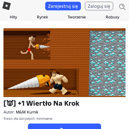
Zarejestruj się
Zaloguj się
Hity
Rynek
Tworzenie
Robuxy
[👿] +1 Wiertło Na Krok
Autor:
M&M Kurnik
Treści dla dorosłych: minimalne