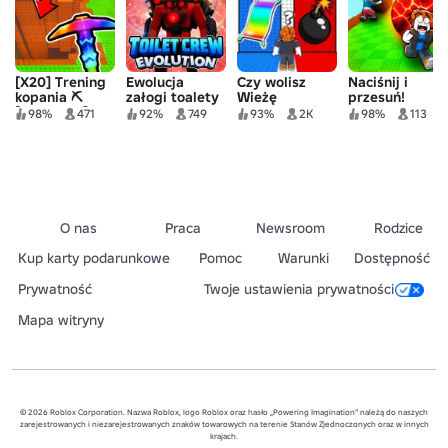
[X20] Trening
Ewolucja
Czy wolisz
Naciśnij i
kopania ⛏️
załogi toalety
Wieżę
przesuń!
[WYKIEND]
Wyposażenia
98%
471
92%
749
93%
2K
98%
113
99?
O nas
Praca
Newsroom
Rodzice
Kup karty podarunkowe
Pomoc
Warunki
Dostępność
Prywatność
Twoje ustawienia prywatności
Mapa witryny
© 2026 Roblox Corporation. Nazwa Roblox, logo Roblox oraz hasło „Powering Imagination” należą do naszych
zarejestrowanych i niezarejestrowanych znaków towarowych na terenie Stanów Zjednoczonych oraz w innych
krajach.