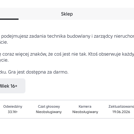
Sklep
podejmujesz zadania technika budowlany i zarządcy nieruchom
ie.

 coraz więcej znaków, że coś jest nie tak. Ktoś obserwuje każdy 
ie. 

ku. Gra jest dostępna za darmo.
 Wiek 16+
Odwiedziny
Czat głosowy
Kamera
Zaktualizowan
33.1K+
Nieobsługiwany
Nieobsługiwany
19.06.2026