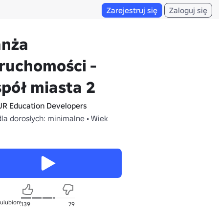
Zarejestruj się
Zaloguj się
anża
ruchomości -
pół miasta 2
JR Education Developers
dla dorosłych: minimalne • Wiek
 ulubionych
139
79