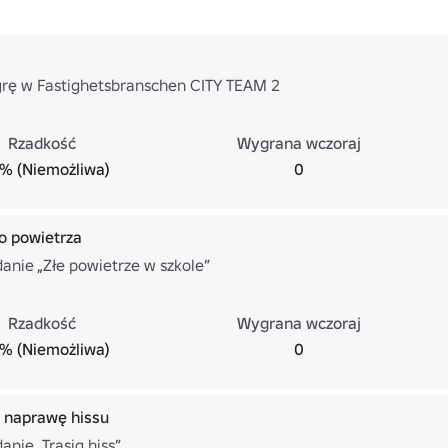
grę w Fastighetsbranschen CITY TEAM 2
Rzadkość
Wygrana wczoraj
% (Niemożliwa)
0
o powietrza
anie „Złe powietrze w szkole”
Rzadkość
Wygrana wczoraj
% (Niemożliwa)
0
 naprawę hissu
nie „Trasig hiss”