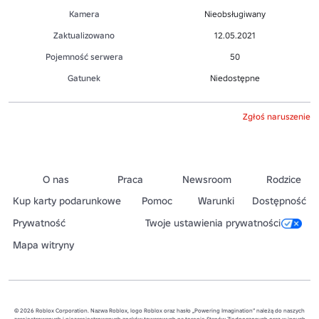
Kamera
Nieobsługiwany
Zaktualizowano
12.05.2021
Pojemność serwera
50
Gatunek
Niedostępne
Zgłoś naruszenie
O nas
Praca
Newsroom
Rodzice
Kup karty podarunkowe
Pomoc
Warunki
Dostępność
Prywatność
Twoje ustawienia prywatności
Mapa witryny
© 2026 Roblox Corporation. Nazwa Roblox, logo Roblox oraz hasło „Powering Imagination” należą do naszych
zarejestrowanych i niezarejestrowanych znaków towarowych na terenie Stanów Zjednoczonych oraz w innych