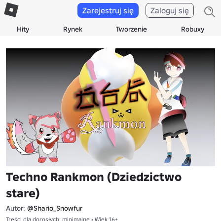
Zarejestruj się
Zaloguj się
Hity
Rynek
Tworzenie
Robuxy
Techno Rankmon (Dziedzictwo
stare)
Autor:
@Shario_Snowfur
Treści dla dorosłych: minimalne • Wiek 16+