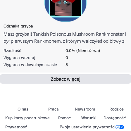
Odznaka grzyba
Masz grzyba!! Tankish Poisonous Mushroom Rankmonster i
był pierwszym Rankmonem, z którym walczyłeś od bitwy z
Zennym. Element grzybowy: FloraWysokość: 170 cmWaga:
Rzadkość
0.0% (Niemożliwa)
250 lbCiało ataku: Cała prędkość tułowia: Powolna
Wygrana wczoraj
0
Wygrana w dowolnym czasie
5
Zobacz więcej
O nas
Praca
Newsroom
Rodzice
Kup karty podarunkowe
Pomoc
Warunki
Dostępność
Prywatność
Twoje ustawienia prywatności