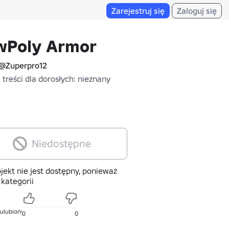
Zarejestruj się
Zaloguj się
wPoly Armor
@Zuperpro12
treści dla dorosłych: nieznany
Niedostępne
jekt nie jest dostępny, ponieważ
 kategorii
 ulubionych
0
0