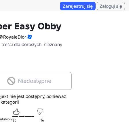
Zarejestruj się
Zaloguj się
per Easy Obby
@RoyaleDior
treści dla dorosłych: nieznany
Niedostępne
jekt nie jest dostępny, ponieważ
 kategorii
 ulubionych
35
16