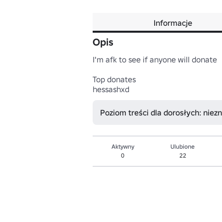
Informacje
Opis
I'm afk to see if anyone will donate

Top donates

hessashxd
Poziom treści dla dorosłych: niez
Aktywny
Ulubione
0
22