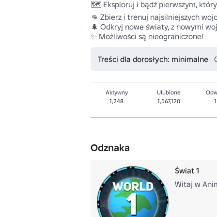
🗺️ Eksploruj i bądź pierwszym, który
👊 Zbierz i trenuj najsilniejszych woj
🌲 Odkryj nowe światy, z nowymi woj
Treści dla dorosłych: minimalne
Aktywny
Ulubione
Odw
1,248
1,567,120
1
Odznaka
Świat 1
Witaj w Ani