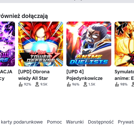
również dołączają
ZACJA
[UPD] Obrona
[UPD 4]
Symulato
cy
wieży All Star
Pojedynkowicze
anime: E
anime
92%
9.5K
96%
1.5K
98%
 karty podarunkowe
Pomoc
Warunki
Dostępność
Prywat