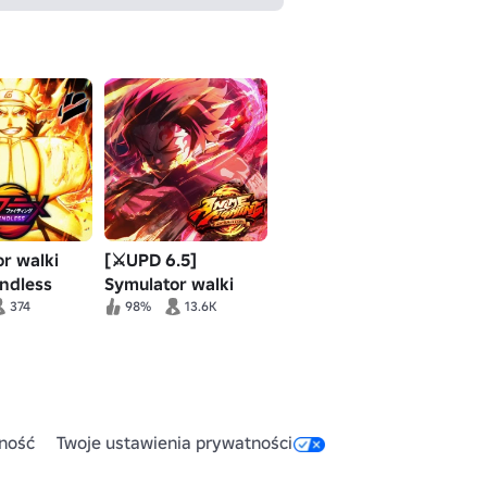
r walki
[⚔️UPD 6.5]
ndless
Symulator walki
anime
374
98%
13.6K
ność
Twoje ustawienia prywatności